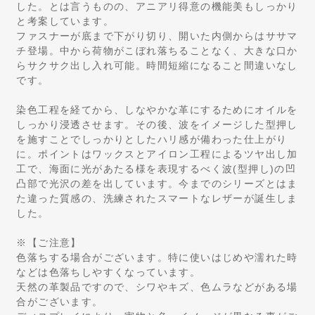
した。とは言うものの、アニアリ得意の機能美もしっかり
と考案しています。
ファスナーが底まで下がり切り、開いた内側からはササマ
チ登場。中から荷物がこぼれ落ちることなく、大きな口か
らサクサク出し入れ可能。時間短縮になること間違いなし
です。
染色工程を経てから、しなやかな革にするためにオイルを
しっかり浸透させます。その後、波をイメージした型押し
を施すことでしっかりとしたハリ感が備わった仕上がり
に。ポイントはワックスとアイロン工程によるツヤ出し加
工で、海面に光があたる様を表現するべく波(型押し)の凹
凸部で光沢の差を出しています。今までのシリーズとはま
た違った質感の、洗練されたスマートなレザーが誕生しま
した。
※【ご注意】
色落ちする場合がございます。特に使いはじめや濡れた時
などは色落ちしやすくなっています。
天然の革製品ですので、シワやキズ、色ムラなどがある場
合がございます。