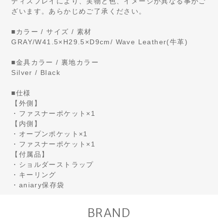
ディスプレイにより、実物と色、イメージが異なる事がご
ざいます。あらかじめご了承ください。
■カラー / サイズ / 素材
GRAY/W41.5×H29.5×D9cm/ Wave Leather(牛革)
■金具カラー / 裏地カラー
Silver / Black
■仕様
【外側】
・ファスナーポケット×1
【内側】
・オープンポケット×1
・ファスナーポケット×1
【付属品】
・ショルダーストラップ
・キーリング
・aniary保存袋
BRAND