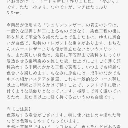
いお出かけ”ミニトートを新しく作りました。 「小ぶり」
です。ただ「小ぶり」なのですが、マチはたっぷり
5.5cm。
今商品が使用する「シュリンクレザー」の表面のシワは、
一般的な型押し加工によるものではなく、染色工程の後に
熱を加えて革全体を縮めたことで生じたもの。ゆえに風合
いが自然で、独特のエレガントな趣きがあります。もちろ
んスムースレザーよりも傷が目立たないというメリット
も。また美しい発色は、最初に革芯部まで染料をじっくり
浸透させる染料染めを施した後、仕上げにごくごく薄く顔
料染めする手間のかかる工程で実現し、いつまでも綺麗な
色合いを楽しめます。ちなみに原皮には、成牛のなかでも
キメの細かいステアを厳選。これを一般的なクローム鞣し
以上に時間と手間をかけて鞣すことで、ソフトで手に吸い
付くような肌触りとなっています。極限まで薄く漉いてい
るため、見た目以上に軽く持てるというのも自慢です。
※【ご注意】
色落ちする場合がございます。特に使いはじめや濡れた時
などは色落ちしやすくなっています。
天然の革製品ですので、シワやキズ、色ムラなどがある場