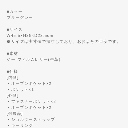
■カラー
ブルーグレー
■サイズ
W45.5×H28×D22.5cm
※サイズは実寸値で採寸しており、おおよその目安です。
■素材
ジー-フィルムレザー(牛革)
■仕様
[内側]
・オープンポケット×2
・ポケット×1
[外側]
・ファスナーポケット×2
・オープンポケット×2
[付属品]
・ショルダーストラップ
・キーリング