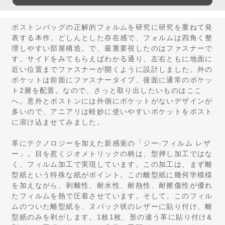
ボストンバッグの正解的フォルムを研究に研究を重ねて発
表する本作。どしんとした存在感で、フォルムは四角く整
理しやすい部屋構造。で、最重要視したのはファスナーで
す。サイドをみてもらえばわかる通り、左右ともに地面に
近い位置までファスナーが開くように設計しました。外の
ポケットは前面にファスナータイプ、後面に通常のポケッ
ト2層を配置。なので、さっと取り出したいものはここ
へ。意外とボストンには外側にポケットがないデザインが
多いので、アニアリは軽妙に使いやすいポケットをボスト
に溶け込ませてみました。
革にテクノロジーを加えた新感覚の「ジー-フィルム レザ
ー」。目を惹くジオメトリックの柄は、型押し加工ではな
く、フィルム加工で実現しています。この加工は、まず離
型紙という特殊な紙がポイント。この離型紙に幾何学模様
を加えながら、剥離性、耐水性、耐熱性、耐擦傷性が優れ
たフィルムを熱で圧着させています。そして、このフィル
ムのついた離型紙を、ヌバック状のレザーに貼り付け、離
型紙のみを剥がします。1枚1枚、形の違う革に貼り付け&