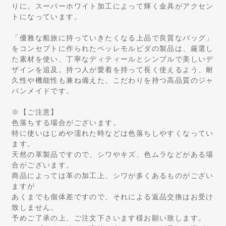
りに。スーパーホワイト加工によって輝く金具がアクセン
トになっています。
「優雅な船旅に持っていきたくなる上品で良質なバッグ」
をコンセプトに作られたペッレモルビダの製品は、厳選し
た素材を使い、丁寧なディティールとシンプルで美しいデ
ザインを追及。持つ人が愛着を持って長く使えるよう、耐
久性や機能性も兼ね備えた、こだわりを持つ高品質のジャ
パンメイドです。
※【ご注意】
色落ちする場合がございます。
特に使いはじめや濡れた時などは色落ちしやすくなってい
ます。
天然の革製品ですので、シワやキズ、色ムラなどがある場
合がございます。
商品によっては革の加工上、シワが多くあるものがござい
ますが
あくまでも個体差ですので、それによる返品交換はお受け
致しません。
予めご了承の上、ご注文下さいます様お願い致します。