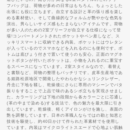
フバッグは、荷物が多めの日常はもちろん、ちょっとした
出張にも役に立ちます。自立する設計と革の張り感を楽し
める素材使い、そして曲線的なフォルムが艶やかな色気を
演出。男らしいサイズ感もたまらないアイテムです。荷物
が多い人のための2室ブリーフが自立する仕様になって登
場!コンパートメントされたポケットやペン差しなど、ス
ッキリスマートに収納できる内装。ポケットにはウレタン
が入っているのでスマホなどを入れるのにも便利です。ボ
トムは底びょう付きで置いて使うのも安心。正面のマグネ
ットボタンが付いたポケットは、小物を入れるのに重宝す
るスペースになっています。2室スタイルなので、着替え
と書類など、荷物の整理もバッチリです。皮革生産地であ
る姫路松原地区で開発したやわらかなシュリンクレザー。
丹念に下地を鞣し、乾燥後にさらに専用のマシーンでバタ
振りをすることで上品で味のあるシボ立ちを実現させまし
た。カラーリングは下地の段階から各カラーごとに芯通し
(革の中まで染める)する技法で、色の魅力を最大限に引き
出しています。乾燥後、軽くアイロンがけを施し、表面の
艶を調整しています。日本の革職人ならではの勘と知恵と
技術を駆使し、約40日かけて作られた革素材でを使用し
ています。内装はマイクロライトスエードで心地よい肌触