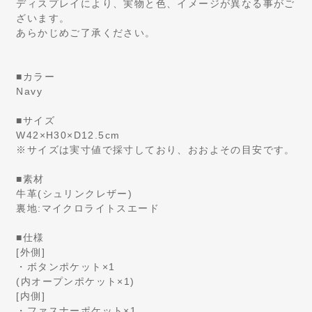
ディスプレイにより、実物と色、イメージが異なる事がご
ざいます。
あらかじめご了承ください。
■カラー
Navy
■サイズ
W42×H30×D12.5cm
※サイズは実寸値で採寸しており、おおよその目安です。
■素材
牛革(シュリンクレザー)
裏地:マイクロライトスエード
■仕様
[外側]
・ボタンポケット×1
(内オープンポケット×1)
[内側]
・ファスナーポケット×1